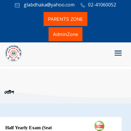
glabdhaka@yahoo.com
02-41060052
PARENTS ZONE
AdminZone
নোটিশ
Half Yearly Exam (Seat