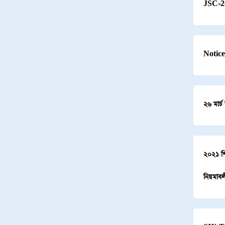
JSC-
Notic
২৬ মার্
২০২১ শিক
নিয়মাব