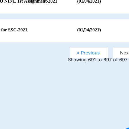
O NINE 1st Assignment-2021
(01/04/2021)
e for SSC-2021
(01/04/2021)
« Previous
Nex
Showing
691
to
697
of
697