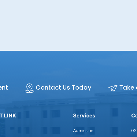
ent
Contact Us Today
Take 
T LINK
Services
Co
Admission
02