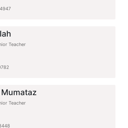
4947
lah
ior Teacher
+
0782
a Mumataz
ior Teacher
+
8448