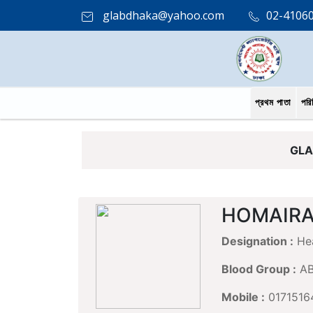
glabdhaka@yahoo.com
02-4106
প্রথম পাতা
পরি
GLA
HOMAIRA
Designation :
Hea
Blood Group :
A
Mobile :
0171516