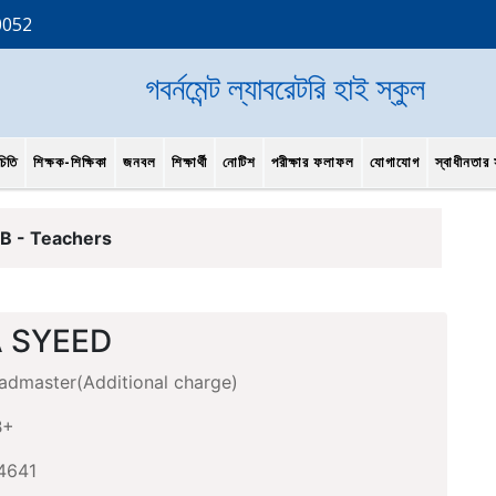
0052
গবর্নমেন্ট ল্যাবরেটরি হাই স্কুল
চিতি
শিক্ষক-শিক্ষিকা
জনবল
শিক্ষার্থী
নোটিশ
পরীক্ষার ফলাফল
যোগাযোগ
স্বাধীনতার স
B - Teachers
 SYEED
dmaster(Additional charge)
B+
4641