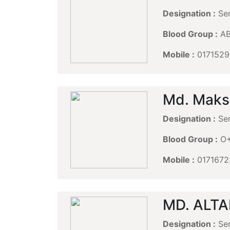
Designation :
Sen
Blood Group :
A
Mobile :
0171529
Md. Maks
Designation :
Sen
Blood Group :
O
Mobile :
0171672
MD. ALT
Designation :
Sen