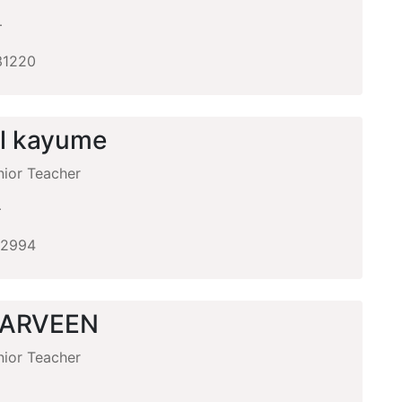
+
31220
l kayume
ior Teacher
+
12994
PARVEEN
ior Teacher