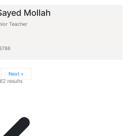
Sayed Mollah
ior Teacher
+
8786
Next »
62
results