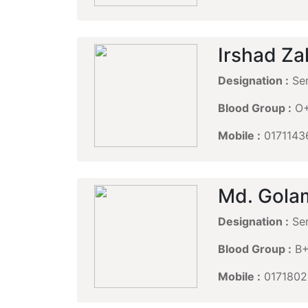
Irshad Z
Designation :
Sen
Blood Group :
O
Mobile :
0171143
Md. Gola
Designation :
Sen
Blood Group :
B
Mobile :
0171802