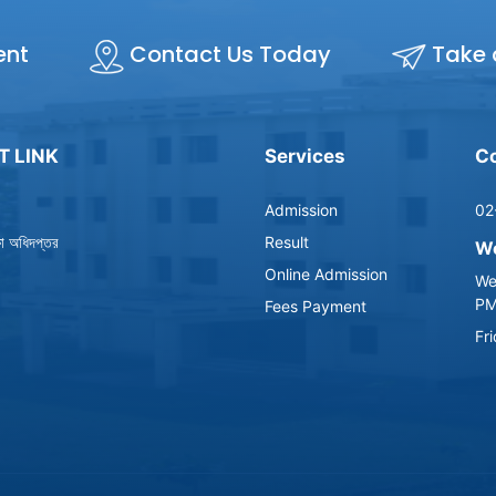
ent
Contact Us Today
Take 
T LINK
Services
Co
Admission
02
্ষা অধিদপ্তর
Result
Wo
Online Admission
We
P
Fees Payment
Fr