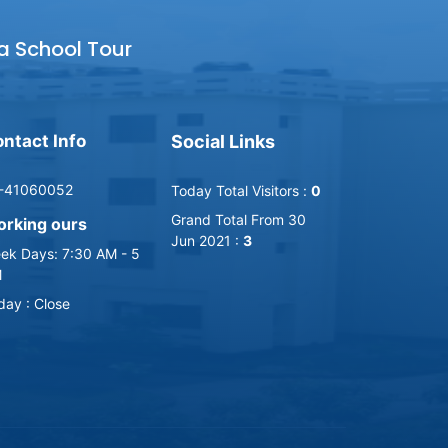
a School Tour
ntact Info
Social Links
-41060052
Today Total Visitors :
0
Grand Total From 30
rking ours
Jun 2021 :
3
ek Days: 7:30 AM - 5
M
iday : Close