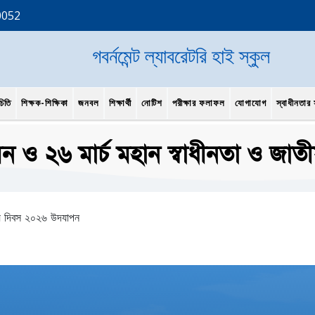
0052
গবর্নমেন্ট ল্যাবরেটরি হাই স্কুল
চিতি
শিক্ষক-শিক্ষিকা
জনবল
শিক্ষার্থী
নোটিশ
পরীক্ষার ফলাফল
যোগাযোগ
স্বাধীনতার স
লন ও ২৬ মার্চ মহান স্বাধীনতা ও জ
ীয় দিবস ২০২৬ উদযাপন